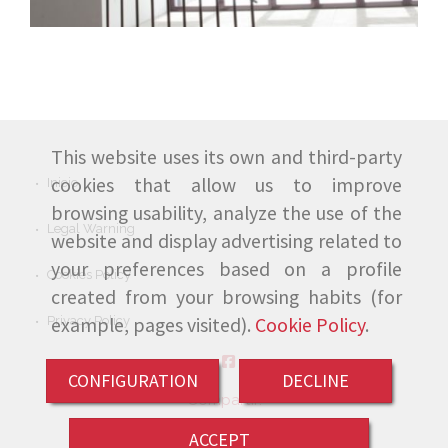
arquitectura en
Broaden
Valladolid
This website uses its own and third-party
cookies that allow us to improve
Inicio
browsing usability, analyze the use of the
Legal Warning
website and display advertising related to
your preferences based on a profile
Cookies Policy
created from your browsing habits (for
Privacy Policy
example, pages visited).
Cookie Policy
.
CONFIGURATION
DECLINE
Compartir:
ACCEPT