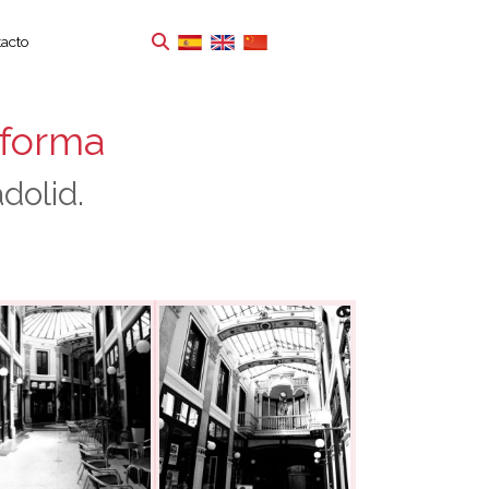
acto
eforma
dolid.