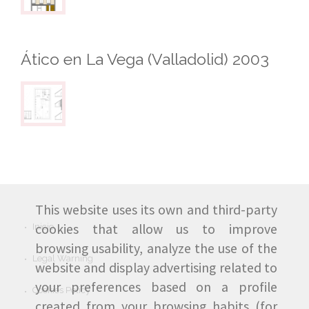
Ático en La Vega (Valladolid) 2003
This website uses its own and third-party
cookies that allow us to improve
Inicio
browsing usability, analyze the use of the
Legal Warning
website and display advertising related to
your preferences based on a profile
Cookies Policy
created from your browsing habits (for